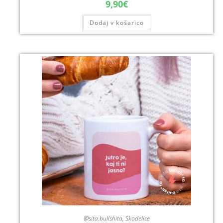
9,90
€
Dodaj v košarico
@sita.bullshita
,
Skodelice