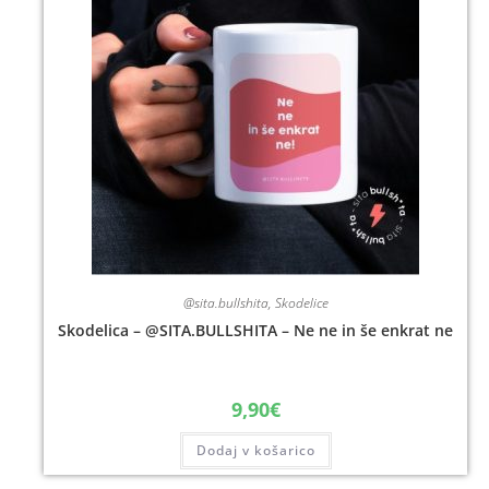
@sita.bullshita
,
Skodelice
Skodelica – @SITA.BULLSHITA – Ne ne in še enkrat ne
9,90
€
Dodaj v košarico