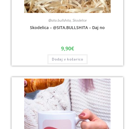
@sita.bullshita
,
Skodelice
Skodelica – @SITA.BULLSHITA – Daj no
9,90
€
Dodaj v košarico