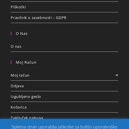
Piškotki
Pravilnik o zasebnosti – GDPR
O Nas
O nas
Moj Račun
Moj račun
Odjava
Izgubljeno geslo
Košarica
Zaključek nakupa
Spletna stran uporablja piškotke za boljšo uporabniško