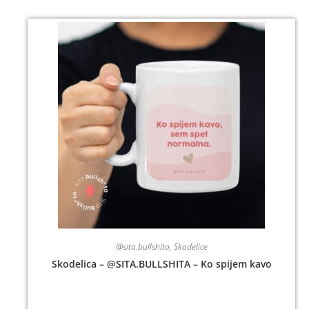
@sita.bullshita
,
Skodelice
Skodelica – @SITA.BULLSHITA – Ko spijem kavo