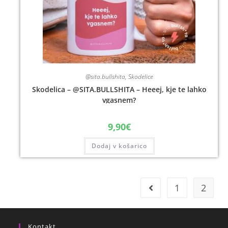
@sita.bullshita
,
Skodelice
Skodelica – @SITA.BULLSHITA – Heeej, kje te lahko
vgasnem?
9,90
€
Dodaj v košarico
1
2
Kontakt