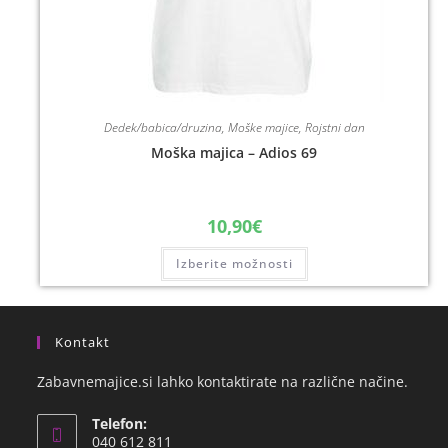
Dedek/babica/druzina
,
Moške majice
,
Rojstni dan
Moška majica – Adios 69
10,90
€
Izberite možnosti
Kontakt
Zabavnemajice.si lahko kontaktirate na različne načine.
Telefon:
040 612 811