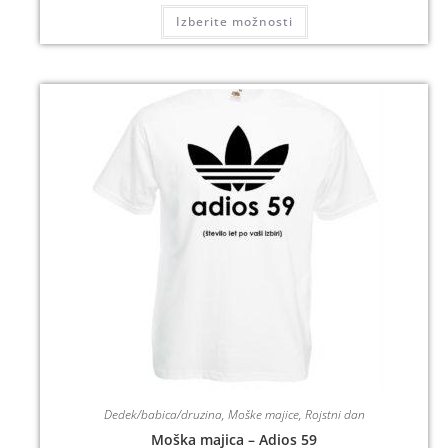
Izberite možnosti
Dedek/babica/druzina
,
Moške majice
,
Rojstni dan
Moška majica – Adios 59