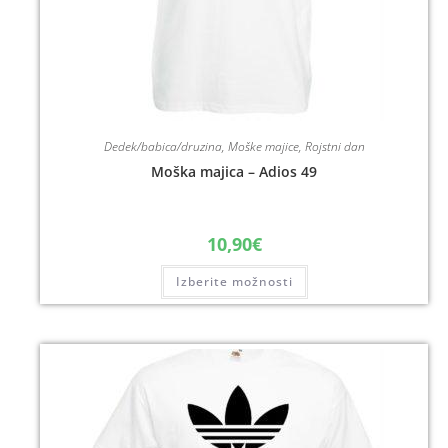
Dedek/babica/druzina
,
Moške majice
,
Rojstni dan
Moška majica – Adios 49
10,90
€
Izberite možnosti