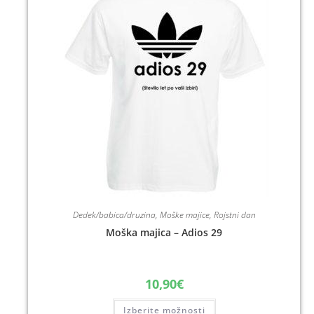
Dedek/babica/druzina
,
Moške majice
,
Rojstni dan
Moška majica – Adios 29
10,90
€
Izberite možnosti