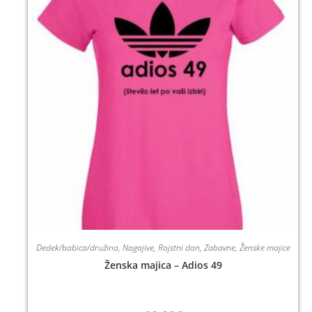
Dedek/babica/družina
,
Nagajive
,
Rojstni dan
,
Zabavne
,
Ženske majice
Ženska majica – Adios 49