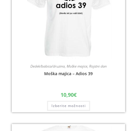
Dedek/babica/druzina
,
Moške majice
,
Rojstni dan
Moška majica – Adios 39
10,90
€
Izberite možnosti