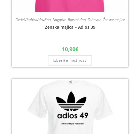
Dedek/babica/družina
,
Nagajive
,
Rojstni dan
,
Zabavne
,
Ženske majice
Ženska majica – Adios 39
10,90
€
Izberite možnosti