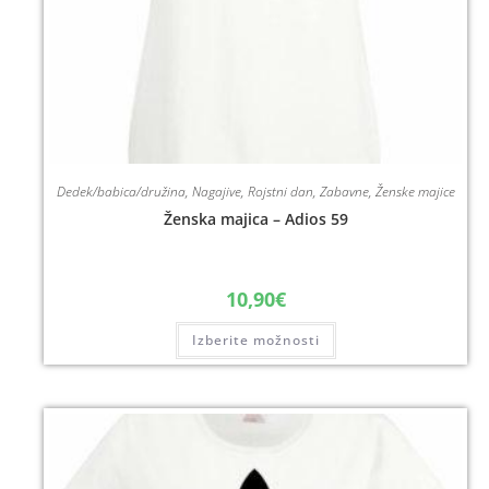
Dedek/babica/družina
,
Nagajive
,
Rojstni dan
,
Zabavne
,
Ženske majice
Ženska majica – Adios 59
10,90
€
Izberite možnosti