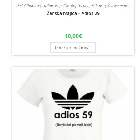
Dedek/babica/družina
,
Nagajive
,
Rojstni dan
,
Zabavne
,
Ženske majice
Ženska majica – Adios 29
10,90
€
Izberite možnosti