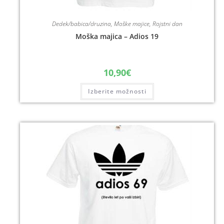
Dedek/babica/druzina
,
Moške majice
,
Rojstni dan
Moška majica – Adios 19
10,90
€
Izberite možnosti