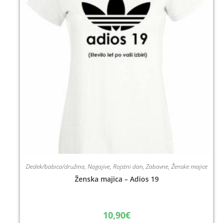
Dedek/babica/družina
,
Nagajive
,
Rojstni dan
,
Zabavne
,
Ženske majice
Ženska majica – Adios 19
10,90
€