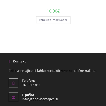
10,90
€
Izberite možnosti
Kontakt
Zabavnemajice.si lahko kontaktirate na različne načine.
Telefon:
040 612 811
E-pošta
info@zabavnemajice.si