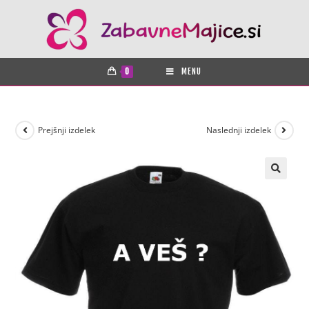
0
MENU
Prejšnji izdelek
Naslednji izdelek