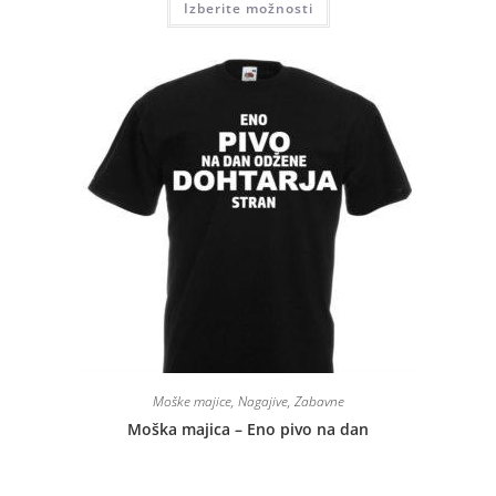
Izberite možnosti
Moške majice
,
Nagajive
,
Zabavne
Moška majica – Eno pivo na dan