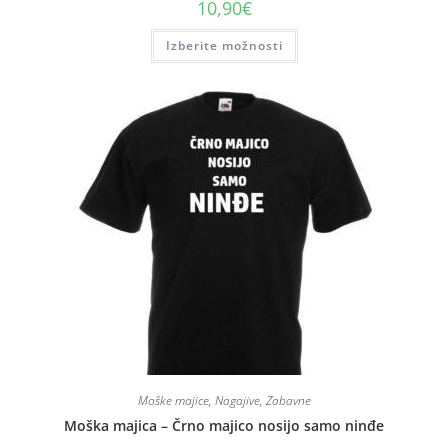
10,90
€
Izberite možnosti
Moške majice
,
Nagajive
,
Zabavne
Moška majica – Črno majico nosijo samo ninđe