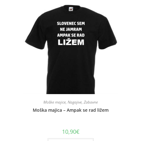
Moške majice
,
Nagajive
,
Zabavne
Moška majica – Ampak se rad ližem
10,90
€