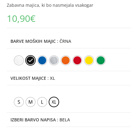
Zabavna majica, ki bo nasmejala vsakogar
10,90
€
BARVE MOŠKIH MAJIC
: ČRNA
VELIKOST MAJICE
: XL
S
M
L
XL
IZBERI BARVO NAPISA
: BELA