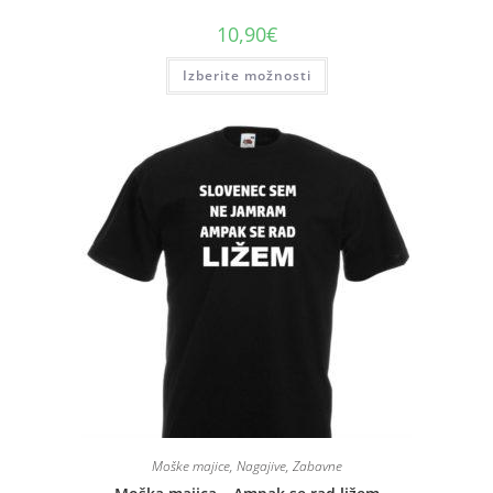
10,90
€
Izberite možnosti
Moške majice
,
Nagajive
,
Zabavne