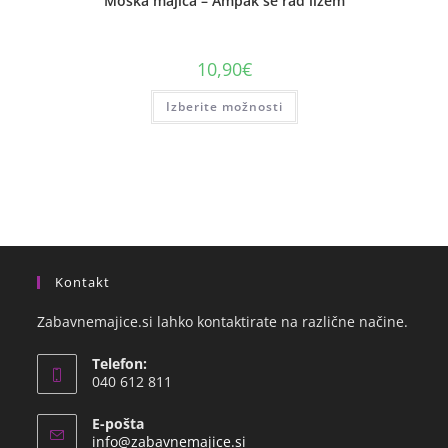
Moška majica – Ampak se rad ližem
10,90
€
Izberite možnosti
Kontakt
Zabavnemajice.si lahko kontaktirate na različne načine.
Telefon:
040 612 811
E-pošta
info@zabavnemajice.si