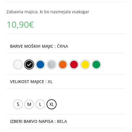
Zabavna majica, ki bo nasmejala vsakogar
10,90
€
BARVE MOŠKIH MAJIC
: ČRNA
VELIKOST MAJICE
: XL
S
M
L
XL
IZBERI BARVO NAPISA
: BELA