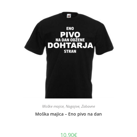
Moške majice
,
Nagajive
,
Zabavne
Moška majica – Eno pivo na dan
10,90
€