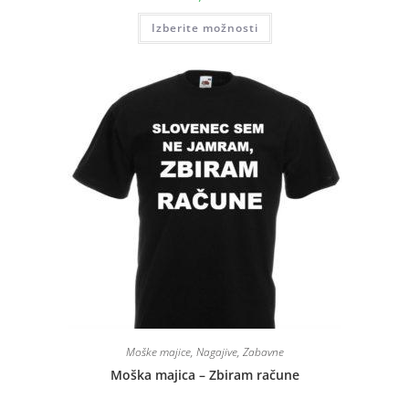
Izberite možnosti
Moške majice
,
Nagajive
,
Zabavne
Moška majica – Zbiram račune