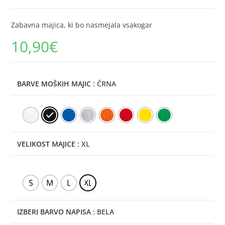
Zabavna majica, ki bo nasmejala vsakogar
10,90
€
BARVE MOŠKIH MAJIC
: ČRNA
VELIKOST MAJICE
: XL
S
M
L
XL
IZBERI BARVO NAPISA
: BELA