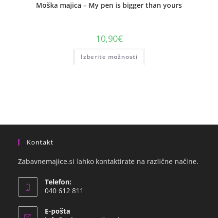
Moška majica – My pen is bigger than yours
10,90
€
Izberite možnosti
Kontakt
Zabavnemajice.si lahko kontaktirate na različne načine.
Telefon:
040 612 811
E-pošta