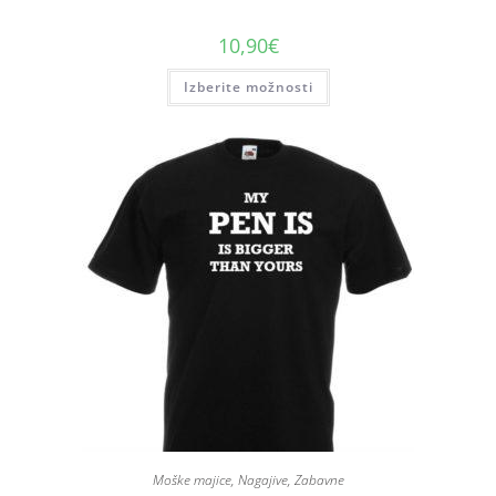
10,90
€
Izberite možnosti
Moške majice
,
Nagajive
,
Zabavne