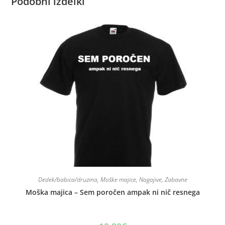
Podobni izdelki
Dedek/babica/druzina
,
Moške majice
,
Nagajive
,
Zabavne
Moška majica – Sem poročen ampak ni nič resnega