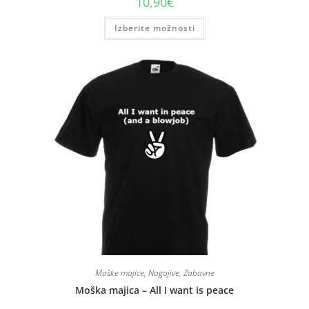
10,90
€
Izberite možnosti
Moške majice
,
Nagajive
,
Zabavne
Moška majica – All I want is peace