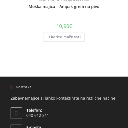
Moška majica – Ampak grem na pivo
10,90
€
Izberite možnosti
Kontakt
Zabavnemajice.si lahko kontaktirate na različne načine.
Telefon:
040 612 811
E-pošta