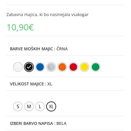
Zabavna majica, ki bo nasmejala vsakogar
10,90
€
BARVE MOŠKIH MAJIC
: ČRNA
VELIKOST MAJICE
: XL
S
M
L
XL
IZBERI BARVO NAPISA
: BELA