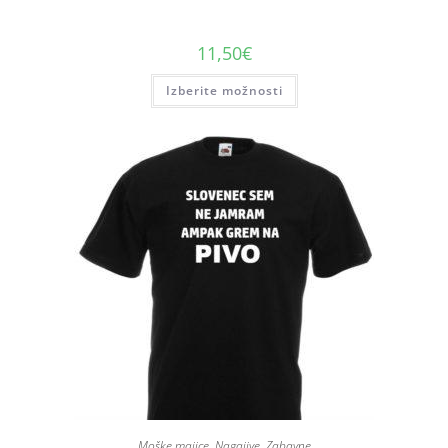
11,50
€
Izberite možnosti
Moške majice
,
Nagajive
,
Zabavne