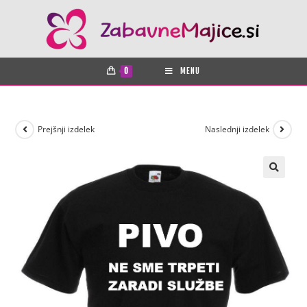
0
MENU
Prejšnji izdelek
Naslednji izdelek