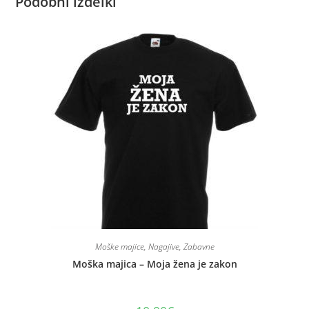
Podobni izdelki
Moške majice
,
Nagajive
,
Zabavne
Moška majica – Moja žena je zakon