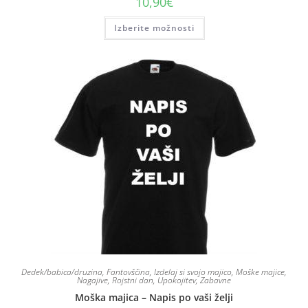
10,90
€
Izberite možnosti
Dedek/babica/druzina
,
Fantovščina
,
Izdelaj si svojo majico
,
Moške majice
,
Nagajive
,
Rojstni dan
,
Upokojitev
,
Zabavne
Moška majica – Napis po vaši želji