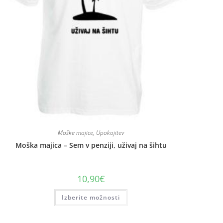
Moške majice
,
Upokojitev
Moška majica – Sem v penziji, uživaj na šihtu
10,90
€
Izberite možnosti