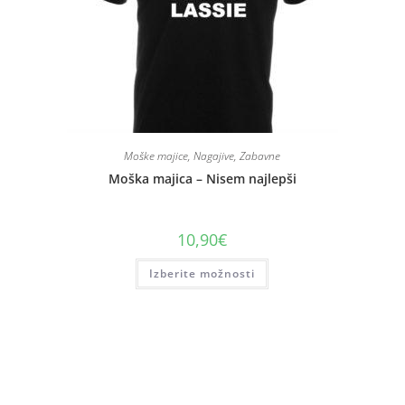
Moške majice
,
Nagajive
,
Zabavne
Moška majica – Nisem najlepši
10,90
€
Izberite možnosti