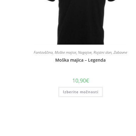
Fantovščina
,
Moške majice
,
Nagajive
,
Rojstni dan
,
Zabavne
Moška majica – Legenda
10,90
€
Izberite možnosti