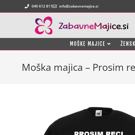
040 612 811
info@zabavnemajice.si
MOŠKE MAJICE
ŽENSK
Moška majica – Prosim re