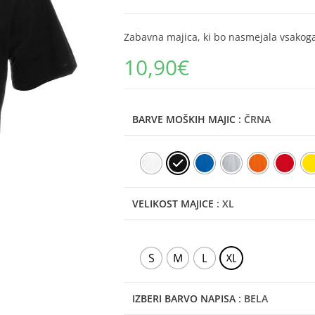
Zabavna majica, ki bo nasmejala vsakog
10,90
€
BARVE MOŠKIH MAJIC
: ČRNA
VELIKOST MAJICE
: XL
S
M
L
XL
IZBERI BARVO NAPISA
: BELA