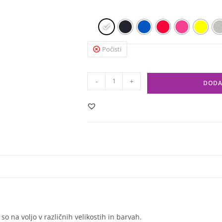
Počisti
-
+
DODA
 na voljo v različnih velikostih in barvah.