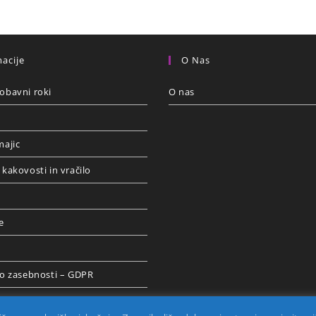
acije
O Nas
obavni roki
O nas
majic
 kakovosti in vračilo
e
 o zasebnosti – GDPR