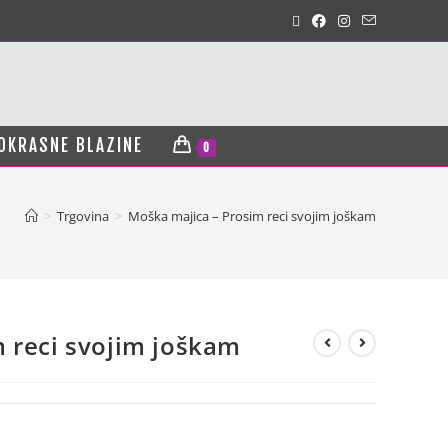
OKRASNE BLAZINE
0
>
Trgovina
>
Moška majica – Prosim reci svojim joškam
 reci svojim joškam