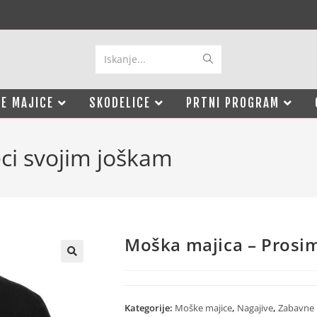
Iskanje...
E MAJICE
SKODELICE
PRTNI PROGRAM
ci svojim joškam
Moška majica – Prosim
Kategorije:
Moške majice
,
Nagajive
,
Zabavne