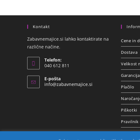
Kontakt
Inform
Zabavnemajice.si lahko kontaktirate na
Cene in d
različne načine.
Dostava
Telefon:
Velikost 
040 612 811
Garancija
E-pošta
info@zabavnemajice.si
Plačilo
Naročanj
Piškotki
Pravilnik