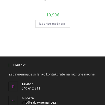
10,90
€
Izberite možnosti
Kontakt
Zabavnemajice.si lahko kontaktirate na različne načine.
Telefon:
040 612 811
E-pošta
info@zabavnemajice.si