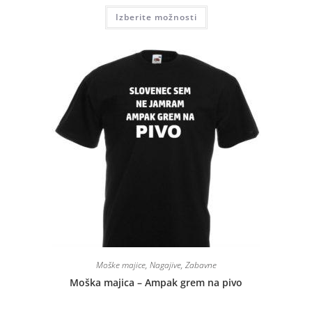
Izberite možnosti
Moške majice
,
Nagajive
,
Zabavne
Moška majica – Ampak grem na pivo