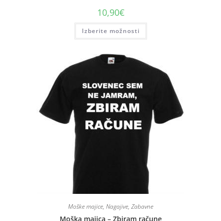
10,90
€
Izberite možnosti
Moške majice
,
Nagajive
,
Zabavne
Moška majica – Zbiram račune