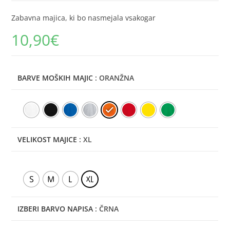
Zabavna majica, ki bo nasmejala vsakogar
10,90
€
BARVE MOŠKIH MAJIC
: ORANŽNA
VELIKOST MAJICE
: XL
S
M
L
XL
IZBERI BARVO NAPISA
: ČRNA