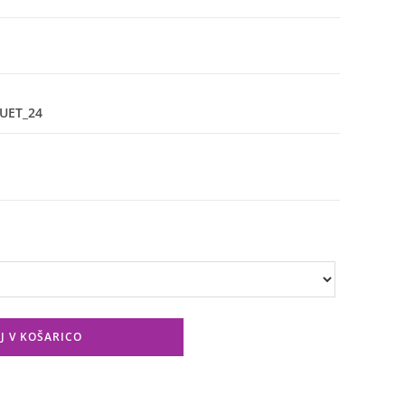
UET_24
J V KOŠARICO