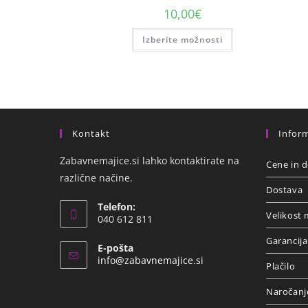
10,00
€
Izberite možnosti
Kontakt
Inform
Zabavnemajice.si lahko kontaktirate na
Cene in d
različne načine.
Dostava
Telefon:
Velikost 
040 612 811
Garancija
E-pošta
info@zabavnemajice.si
Plačilo
Naročanj