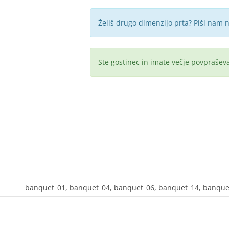
Želiš drugo dimenzijo prta? Piši nam 
Ste gostinec in imate večje povprašev
banquet_01, banquet_04, banquet_06, banquet_14, banque