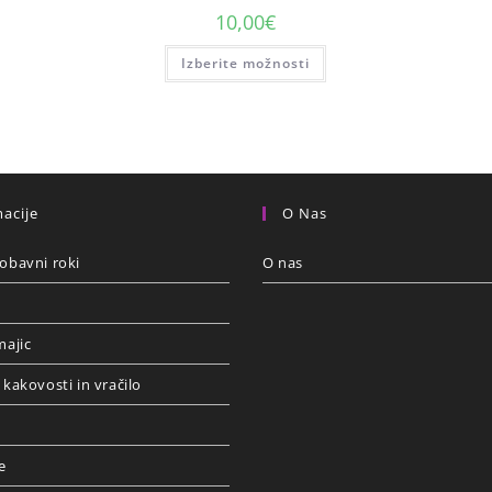
10,00
€
Izberite možnosti
acije
O Nas
obavni roki
O nas
majic
 kakovosti in vračilo
e