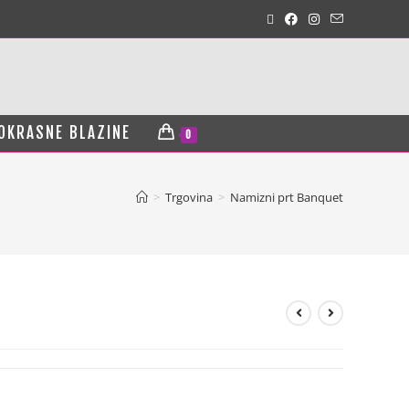
OKRASNE BLAZINE
0
>
Trgovina
>
Namizni prt Banquet