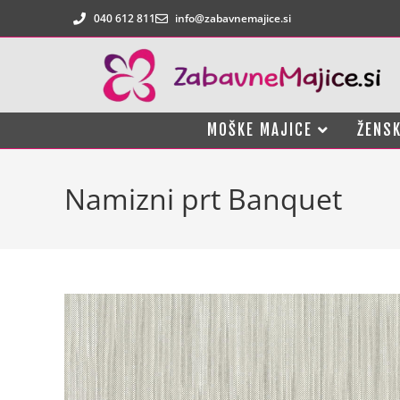
040 612 811
info@zabavnemajice.si
MOŠKE MAJICE
ŽENSK
Namizni prt Banquet