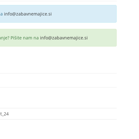
na
info@zabavnemajice.si
anje? Pišite nam na
info@zabavnemajice.si
t_24