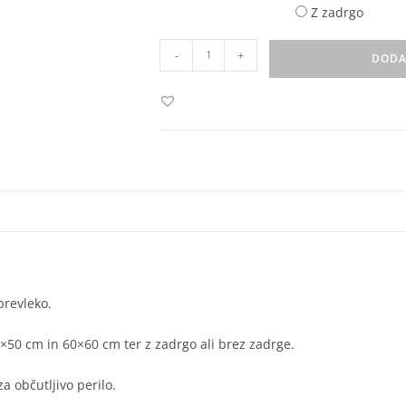
Z zadrgo
-
+
DODA
prevleko.
50 cm in 60×60 cm ter z zadrgo ali brez zadrge.
a občutljivo perilo.