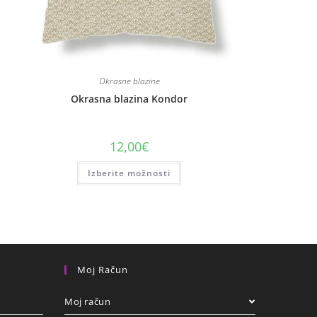
Okrasne blazine
Okrasna blazina Kondor
12,00
€
Izberite možnosti
Moj Račun
Moj račun