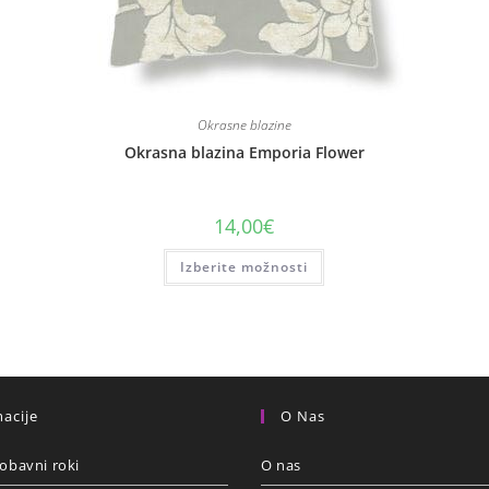
Okrasne blazine
Okrasna blazina Emporia Flower
14,00
€
Izberite možnosti
acije
O Nas
obavni roki
O nas