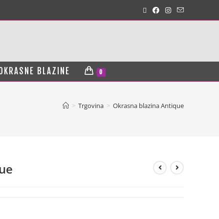
OKRASNE BLAZINE
0
>
Trgovina
>
Okrasna blazina Antique
que