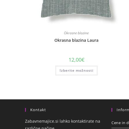
Okrasne blazine
Okrasna blazina Laura
12,00
€
Izberite možnosti
Kontakt
Inform
Zabavnemajice.si lahko kontaktirate na
Cene in d
različne načine.