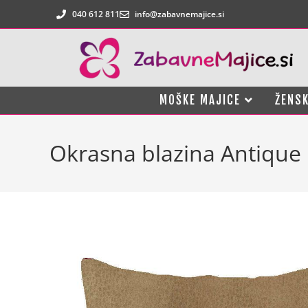
040 612 811
info@zabavnemajice.si
MOŠKE MAJICE
ŽENSK
Okrasna blazina Antique