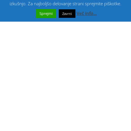
izkušnjo. Za najboljšo delovanje strani sprejmite piškotke.
O Nas
Več info...
Sprejmi
Zavrni
O nas
Moj Račun
Moj račun
Odjava
Izgubljeno geslo
Košarica
Zaključek nakupa
Copyright 2026 - zabavnemajice.si