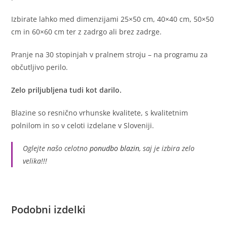
Izbirate lahko med dimenzijami 25×50 cm, 40×40 cm, 50×50
cm in 60×60 cm ter z zadrgo ali brez zadrge.
Pranje na 30 stopinjah v pralnem stroju – na programu za
občutljivo perilo.
Zelo priljubljena tudi kot darilo.
Blazine so resnično vrhunske kvalitete, s kvalitetnim
polnilom in so v celoti izdelane v Sloveniji.
Oglejte našo celotno
ponudbo blazin
, saj je izbira zelo
velika!!!
Podobni izdelki