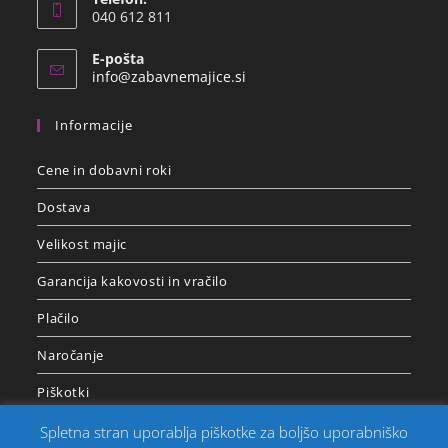
040 612 811
E-pošta
info@zabavnemajice.si
Informacije
Cene in dobavni roki
Dostava
Velikost majic
Garancija kakovosti in vračilo
Plačilo
Naročanje
Piškotki
Pravilnik o zasebnosti – GDPR
Spletna stran uporablja piškotke za boljšo uporabniško