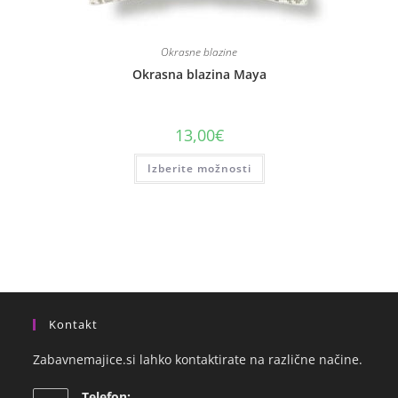
Okrasne blazine
Okrasna blazina Maya
13,00
€
Izberite možnosti
Kontakt
Zabavnemajice.si lahko kontaktirate na različne načine.
Telefon: