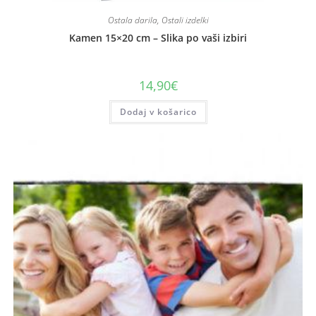
Ostala darila
,
Ostali izdelki
Kamen 15×20 cm – Slika po vaši izbiri
14,90
€
Dodaj v košarico