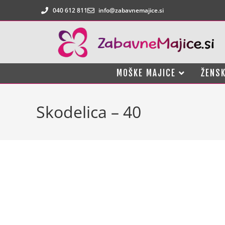
040 612 811
info@zabavnemajice.si
MOŠKE MAJICE
ŽENSK
Skodelica – 40