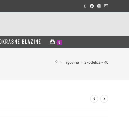
OKRASNE BLAZINE
0
>
Trgovina
>
Skodelica – 40