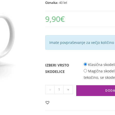
Oznaka:
40 let
9,90
€
Imate povpraševanje za večjo količino
Klasična skodel
IZBERI VRSTO
Magična skodelic
SKODELICE
tekočino, se skode
-
+
DODA