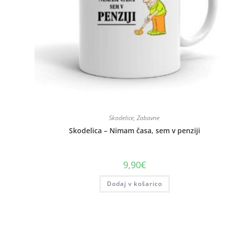
Skodelice
,
Zabavne
Skodelica – Nimam časa, sem v penziji
9,90
€
Dodaj v košarico