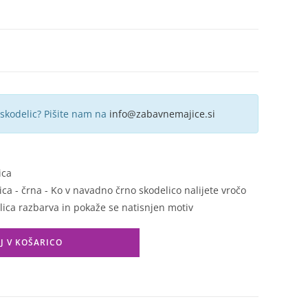
 skodelic? Pišite nam na
info@zabavnemajice.si
ica
a - črna - Ko v navadno črno skodelico nalijete vročo
lica razbarva in pokaže se natisnjen motiv
J V KOŠARICO