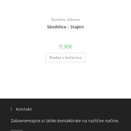
Skodelice
,
Zabavne
Skodelica – Stajerc
9,90
€
Dodaj v košarico
Kontakt
Zabavnemajice.si lahko kontaktirate na različne načine.