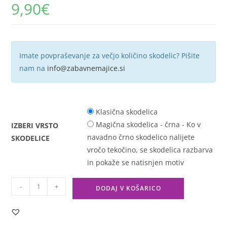
9,90
€
Imate povpraševanje za večjo količino skodelic? Pišite
nam na
info@zabavnemajice.si
Klasična skodelica
Magična skodelica - črna - Ko v
IZBERI VRSTO
navadno črno skodelico nalijete
SKODELICE
vročo tekočino, se skodelica razbarva
in pokaže se natisnjen motiv
-
+
DODAJ V KOŠARICO