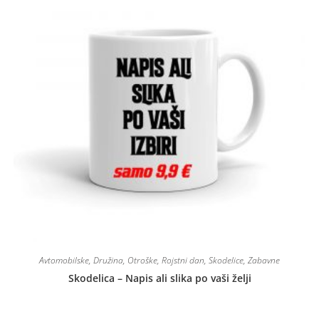
Avtomobilske
,
Družina
,
Otroške
,
Rojstni dan
,
Skodelice
,
Zabavne
Skodelica – Napis ali slika po vaši želji