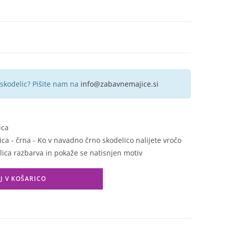
 skodelic? Pišite nam na
info@zabavnemajice.si
ica
a - črna - Ko v navadno črno skodelico nalijete vročo
lica razbarva in pokaže se natisnjen motiv
J V KOŠARICO