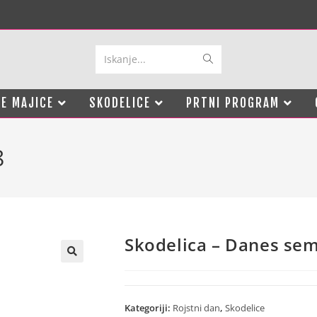
Iskanje...
E MAJICE
SKODELICE
PRTNI PROGRAM
8
Skodelica – Danes se
Kategoriji:
Rojstni dan
,
Skodelice