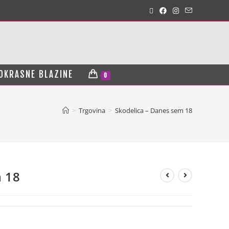
OKRASNE BLAZINE
0
>
Trgovina
>
Skodelica – Danes sem 18
m 18