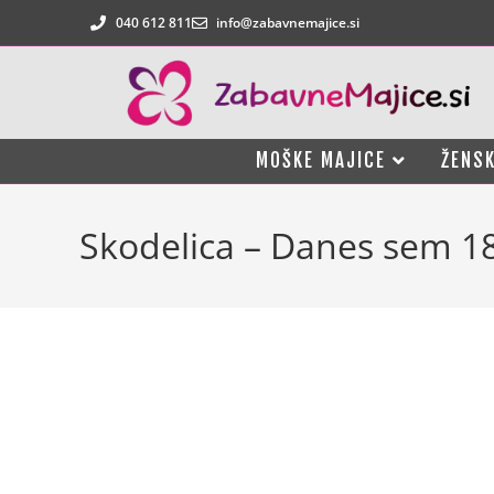
040 612 811
info@zabavnemajice.si
MOŠKE MAJICE
ŽENSK
Skodelica – Danes sem 1