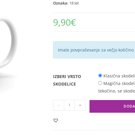
Oznaka:
18 let
9,90
€
Imate povpraševanje za večjo količino
Klasična skodel
IZBERI VRSTO
Magična skodelic
SKODELICE
tekočino, se skode
-
+
DODA