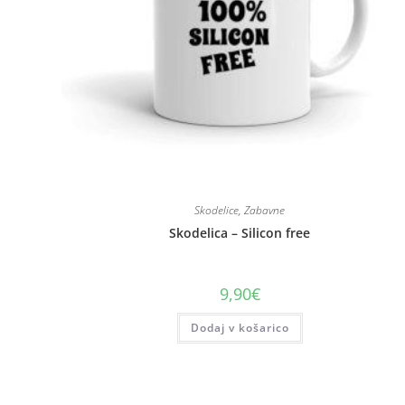
Skodelice
,
Zabavne
Skodelica – Silicon free
9,90
€
Dodaj v košarico