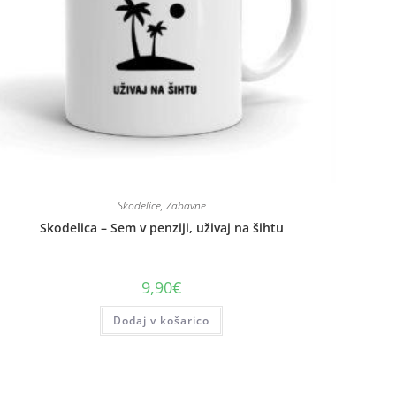
Skodelice
,
Zabavne
Skodelica – Sem v penziji, uživaj na šihtu
9,90
€
Dodaj v košarico