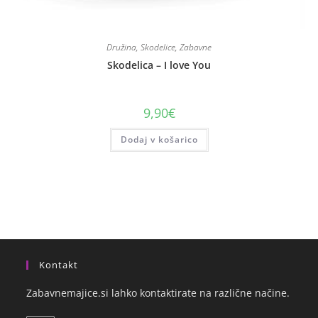
Družina
,
Skodelice
,
Zabavne
Skodelica – I love You
9,90
€
Dodaj v košarico
Kontakt
Zabavnemajice.si lahko kontaktirate na različne načine.