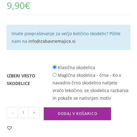
9,90
€
Imate povpraševanje za večjo količino skodelic? Pišite
nam na
info@zabavnemajice.si
Klasična skodelica
Magična skodelica - črna - Ko v
IZBERI VRSTO
navadno črno skodelico nalijete
SKODELICE
vročo tekočino, se skodelica razbarva
in pokaže se natisnjen motiv
-
+
DODAJ V KOŠARICO