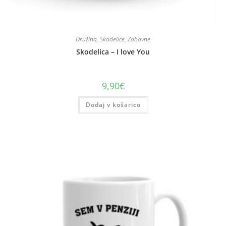
Družina
,
Skodelice
,
Zabavne
Skodelica – I love You
9,90
€
Dodaj v košarico