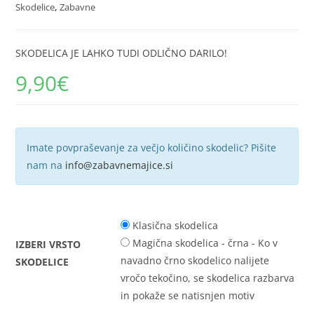
Skodelice
,
Zabavne
SKODELICA JE LAHKO TUDI ODLIČNO DARILO!
9,90
€
Imate povpraševanje za večjo količino skodelic? Pišite
nam na
info@zabavnemajice.si
Klasična skodelica
Magična skodelica - črna - Ko v
IZBERI VRSTO
navadno črno skodelico nalijete
SKODELICE
vročo tekočino, se skodelica razbarva
in pokaže se natisnjen motiv