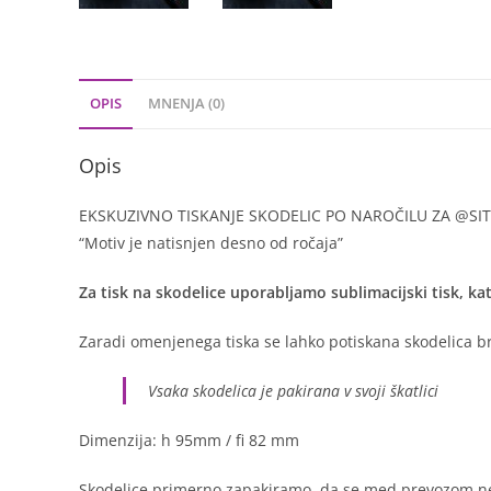
OPIS
MNENJA (0)
Opis
EKSKUZIVNO TISKANJE SKODELIC PO NAROČILU ZA @SIT
“Motiv je natisnjen desno od ročaja”
Za tisk na skodelice uporabljamo sublimacijski tisk, kate
Zaradi omenjenega tiska se lahko potiskana skodelica b
Vsaka skodelica je pakirana v svoji škatlici
Dimenzija: h 95mm / fi 82 mm
Skodelice primerno zapakiramo, da se med prevozom ne