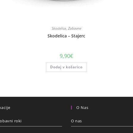
Skodelice
,
Zabavne
Skodelica – Stajerc
9,90
€
Dodaj v košarico
acije
O Nas
obavni roki
O nas