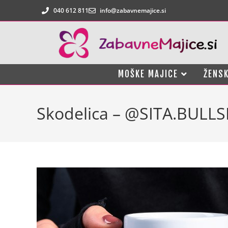
040 612 811
info@zabavnemajice.si
MOŠKE MAJICE
ŽENSK
Skodelica – @SITA.BULLS