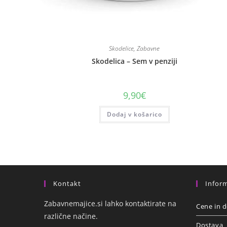
Skodelice
,
Zabavne
Skodelica – Sem v penziji
9,90
€
Dodaj v košarico
Kontakt
Inform
Zabavnemajice.si lahko kontaktirate na
Cene in d
različne načine.
Dostava