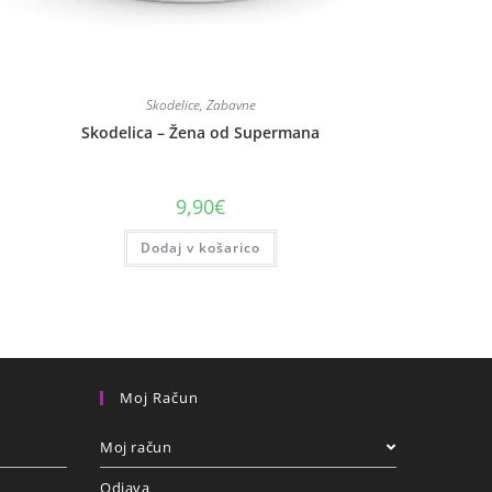
Skodelice
,
Zabavne
Skodelica – Žena od Supermana
9,90
€
Dodaj v košarico
Moj Račun
Moj račun
Odjava