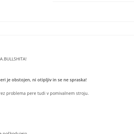
A.BULLSHITA!
ri je obstojen, ni otipljiv in se ne spraska!
rez problema pere tudi v pomivalnem stroju.
 poškodujejo.