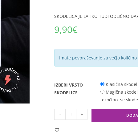
SKODELICA JE LAHKO TUDI ODLIČNO DAR
9,90
€
Imate povpraševanje za večjo količino
Klasična skodel
IZBERI VRSTO
Magična skodelic
SKODELICE
tekočino, se skode
-
+
DODA