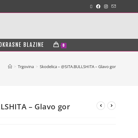
OKRASNE BLAZINE
0
>
Trgovina
>
Skodelica – @SITA.BULLSHITA – Glavo gor
LSHITA – Glavo gor