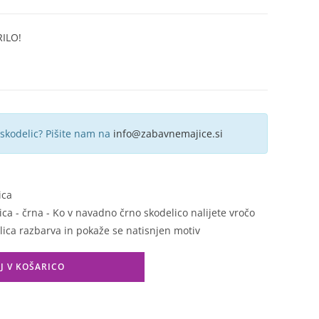
ILO!
 skodelic? Pišite nam na
info@zabavnemajice.si
ica
a - črna - Ko v navadno črno skodelico nalijete vročo
lica razbarva in pokaže se natisnjen motiv
J V KOŠARICO