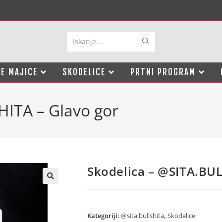
Iskanje...
E MAJICE
SKODELICE
PRTNI PROGRAM
HITA – Glavo gor
Skodelica – @SITA.BUL
Kategoriji:
@sita.bullshita
,
Skodelice