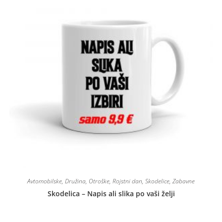
Avtomobilske
,
Družina
,
Otroške
,
Rojstni dan
,
Skodelice
,
Zabavne
Skodelica – Napis ali slika po vaši želji