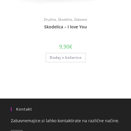
Družina
,
Skodelice
,
Zabavne
Skodelica – I love You
9,90
€
Dodaj v košarico
Kontakt
Zabavnemajice.si lahko kontaktirate na različne načine.