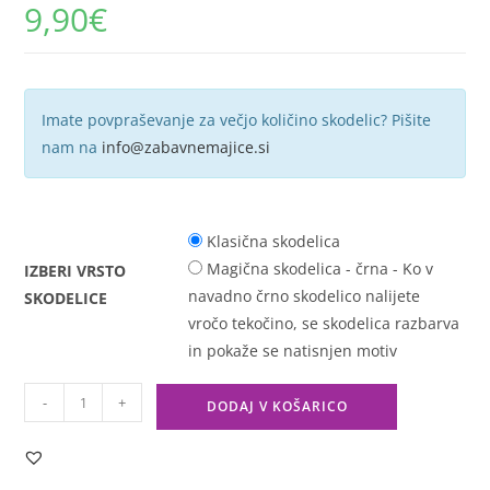
9,90
€
Imate povpraševanje za večjo količino skodelic? Pišite
nam na
info@zabavnemajice.si
Klasična skodelica
Magična skodelica - črna - Ko v
IZBERI VRSTO
navadno črno skodelico nalijete
SKODELICE
vročo tekočino, se skodelica razbarva
in pokaže se natisnjen motiv
-
+
DODAJ V KOŠARICO