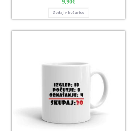
9,90
€
Dodaj v košarico