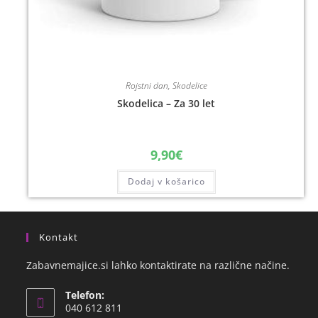
Rojstni dan
,
Skodelice
Skodelica – Za 30 let
9,90
€
Dodaj v košarico
Kontakt
Zabavnemajice.si lahko kontaktirate na različne načine.
Telefon:
040 612 811