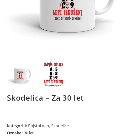
Skodelica – Za 30 let
Kategoriji:
Rojstni dan
,
Skodelice
Oznaka:
30 let