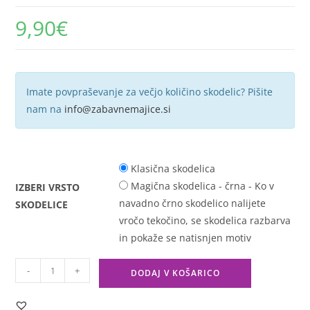
9,90
€
Imate povpraševanje za večjo količino skodelic? Pišite
nam na
info@zabavnemajice.si
Klasična skodelica
Magična skodelica - črna - Ko v
IZBERI VRSTO
navadno črno skodelico nalijete
SKODELICE
vročo tekočino, se skodelica razbarva
in pokaže se natisnjen motiv
-
+
DODAJ V KOŠARICO