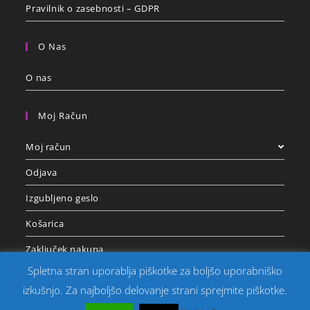
Pravilnik o zasebnosti – GDPR
O Nas
O nas
Moj Račun
Moj račun
Odjava
Izgubljeno geslo
Košarica
Zaključek nakupa
Spletna stran uporablja piškotke za boljšo uporabniško
izkušnjo. Za najboljšo delovanje strani sprejmite piškotke.