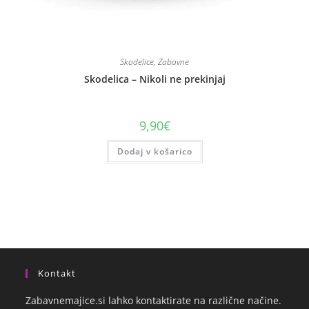
Skodelice
,
Zabavne
Skodelica – Nikoli ne prekinjaj
9,90
€
Dodaj v košarico
Kontakt
Zabavnemajice.si lahko kontaktirate na različne načine.