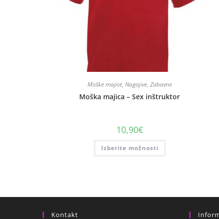
Moške majice
,
Nagajive
,
Zabavne
Moška majica – Sex inštruktor
10,90
€
Izberite možnosti
Kontakt
Inform