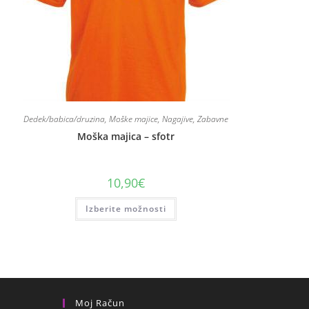
Dedek/babica/druzina
,
Moške majice
,
Nagajive
,
Zabavne
Moška majica – sfotr
10,90
€
Izberite možnosti
Moj Račun