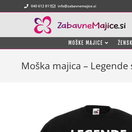
040 612 811
info@zabavnemajice.si
MOŠKE MAJICE
ŽENSK
Moška majica – Legende 