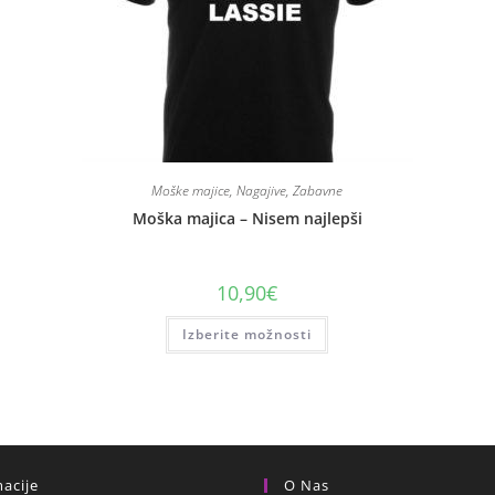
Moške majice
,
Nagajive
,
Zabavne
Moška majica – Nisem najlepši
10,90
€
Izberite možnosti
acije
O Nas