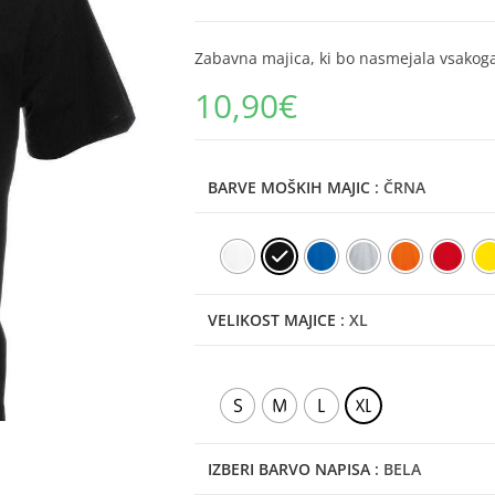
Zabavna majica, ki bo nasmejala vsakog
10,90
€
BARVE MOŠKIH MAJIC
: ČRNA
VELIKOST MAJICE
: XL
S
M
L
XL
IZBERI BARVO NAPISA
: BELA