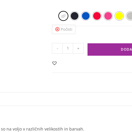
Počisti
-
+
DODA
 na voljo v različnih velikostih in barvah.