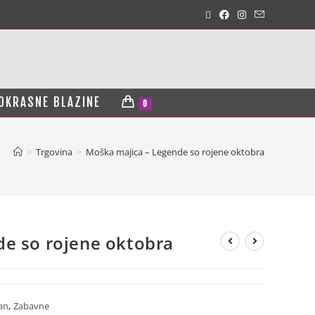
OKRASNE BLAZINE
0
>
Trgovina
>
Moška majica – Legende so rojene oktobra
de so rojene oktobra
an
,
Zabavne