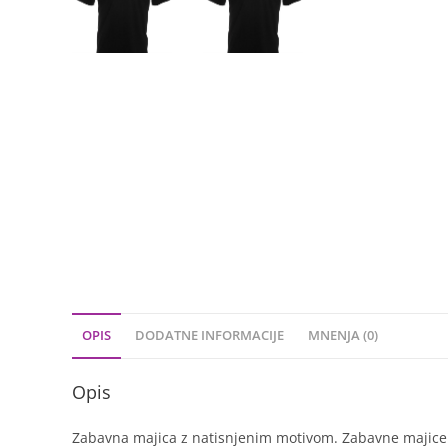
OPIS
DODATNE INFORMACIJE
MNENJA (0)
Opis
Zabavna majica z natisnjenim motivom. Zabavne majice so