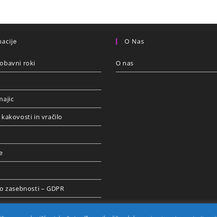
acije
O Nas
obavni roki
O nas
majic
 kakovosti in vračilo
e
 o zasebnosti – GDPR