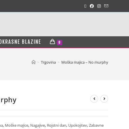
OKRASNE BLAZINE
0
>
Trgovina
>
Moška majica – No murphy
urphy
na
,
Moške majice
,
Nagajive
,
Rojstni dan
,
Upokojitev
,
Zabavne