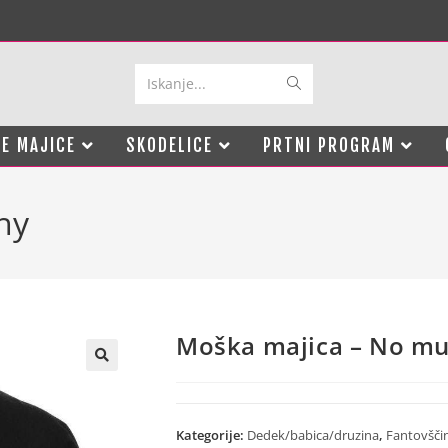
Iskanje...
E MAJICE
SKODELICE
PRTNI PROGRAM
hy
Moška majica – No m
Kategorije:
Dedek/babica/druzina
,
Fantovšči