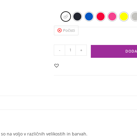
Počisti
-
+
DODA
 na voljo v različnih velikostih in barvah.