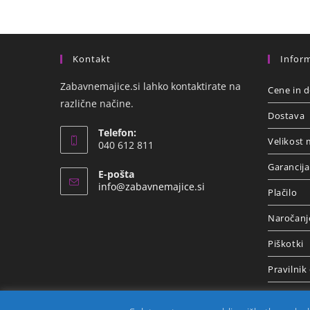
Kontakt
Inform
Zabavnemajice.si lahko kontaktirate na
Cene in d
različne načine.
Dostava
Telefon:
Velikost 
040 612 811
Garancija
E-pošta
info@zabavnemajice.si
Plačilo
Naročanj
Piškotki
Pravilnik