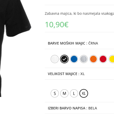
Zabavna majica, ki bo nasmejala vsakog
10,90
€
BARVE MOŠKIH MAJIC
: ČRNA
VELIKOST MAJICE
: XL
S
M
L
XL
IZBERI BARVO NAPISA
: BELA