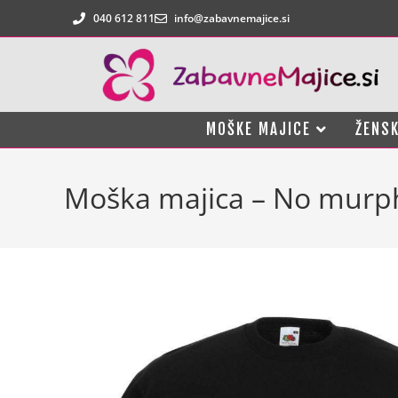
040 612 811
info@zabavnemajice.si
MOŠKE MAJICE
ŽENSK
Moška majica – No murp