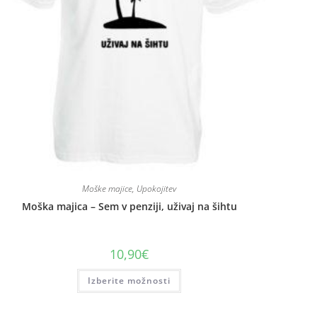
Moške majice
,
Upokojitev
Moška majica – Sem v penziji, uživaj na šihtu
10,90
€
Izberite možnosti