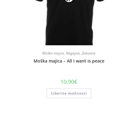
Moške majice
,
Nagajive
,
Zabavne
Moška majica – All I want is peace
10,90
€
Izberite možnosti