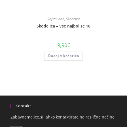
Rojstni dan
,
Skodelice
Skodelica – Vse najboljse 18
9,90
€
Dodaj v košarico
Kontakt
Zabavnemajice.si lahko kontaktirate na različne načine.