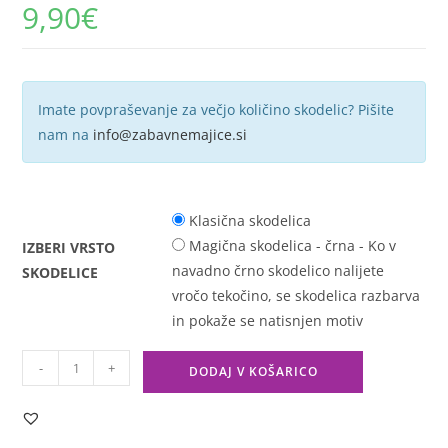
9,90
€
Imate povpraševanje za večjo količino skodelic? Pišite
nam na
info@zabavnemajice.si
Klasična skodelica
Magična skodelica - črna - Ko v
IZBERI VRSTO
navadno črno skodelico nalijete
SKODELICE
vročo tekočino, se skodelica razbarva
in pokaže se natisnjen motiv
-
+
DODAJ V KOŠARICO