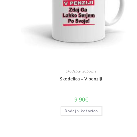
Skodelice
,
Zabavne
Skodelica – V penziji
9,90
€
Dodaj v košarico