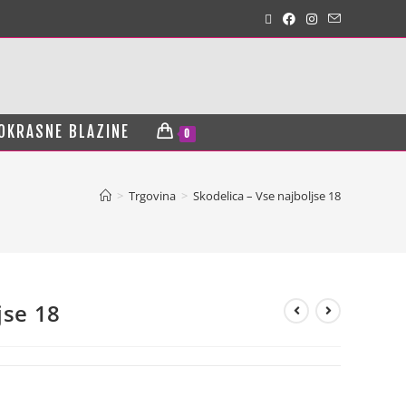
OKRASNE BLAZINE
0
>
Trgovina
>
Skodelica – Vse najboljse 18
jse 18