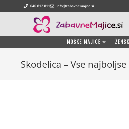
040 612 811
info@zabavnemajice.si
MOŠKE MAJICE
ŽENSK
Skodelica – Vse najboljse