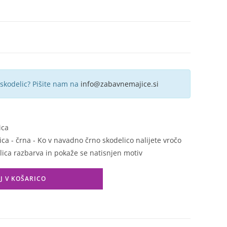
 skodelic? Pišite nam na
info@zabavnemajice.si
ica
a - črna - Ko v navadno črno skodelico nalijete vročo
lica razbarva in pokaže se natisnjen motiv
J V KOŠARICO