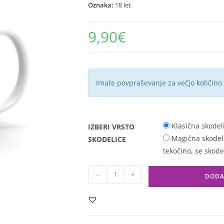
Oznaka:
18 let
9,90
€
Imate povpraševanje za večjo količino
Klasična skodel
IZBERI VRSTO
Magična skodelic
SKODELICE
tekočino, se skode
-
+
DODA