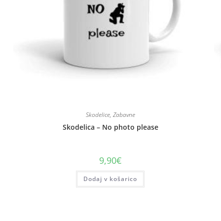
Skodelice
,
Zabavne
Skodelica – No photo please
9,90
€
Dodaj v košarico